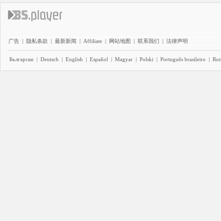
广告
|
隐私条款
|
最新新闻
|
Affiliate
|
网站地图
|
联系我们
|
法律声明
Български
|
Deutsch
|
English
|
Español
|
Magyar
|
Polski
|
Português brasileiro
|
Ro