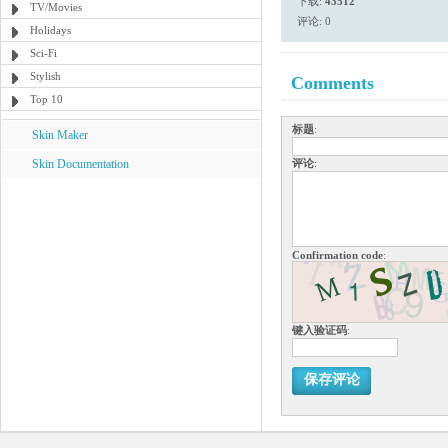
下载:
43512
TV/Movies
评论: 0
Holidays
Sci-Fi
Stylish
Comments
Top 10
标题
:
Skin Maker
Skin Documentation
评论
:
Confirmation code
:
键入验证码
:
保存评论