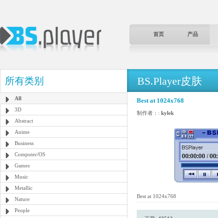
首页
产品
BS.Player皮肤
所有类别
All
Best at 1024x768
3D
制作者：:
kylek
Abstract
Anime
Business
Computer/OS
Games
Music
Metallic
Best at 1024x768
Nature
People