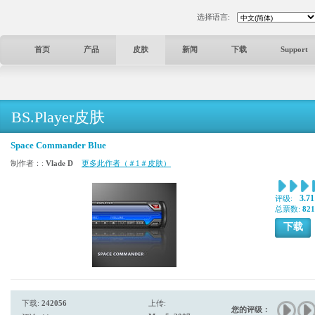
选择语言:
首页
产品
皮肤
新闻
下载
Support
BS.Player皮肤
Space Commander Blue
制作者：:
Vlade D
更多此作者（＃1＃皮肤）
3.71
评级:
总票数:
821
下载
下载:
242056
上传:
您的评级：