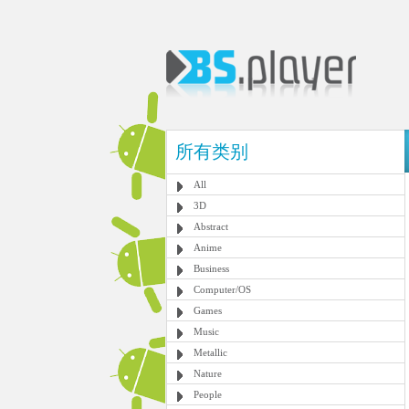
所有类别
All
3D
Abstract
Anime
Business
Computer/OS
Games
Music
Metallic
Nature
People