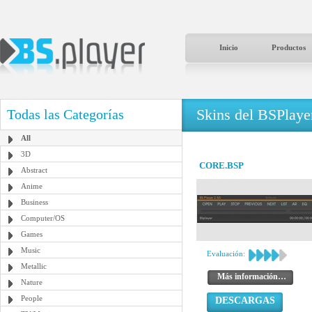
Inicio
Productos
Skins del BSPlaye
Todas las Categorías
All
3D
CORE.BSP
Abstract
Anime
Business
Computer/OS
Games
Music
Evaluación:
Metallic
Más información…
Nature
People
DESCARGAS