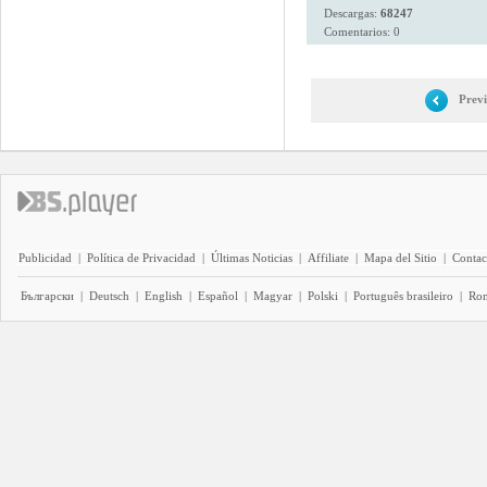
Descargas:
68247
Comentarios: 0
Prev
Publicidad
|
Política de Privacidad
|
Últimas Noticias
|
Affiliate
|
Mapa del Sitio
|
Contac
Български
|
Deutsch
|
English
|
Español
|
Magyar
|
Polski
|
Português brasileiro
|
Ro