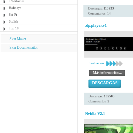
TV/Movies
Holidays
Descargas:
113933
Comentarios: 14
Sci-Fi
Stylish
.dp.player.v1
Top 10
Skin Maker
Skin Documentation
Evaluación:
Más información…
DESCARGAS
Descargas:
165503
Comentarios: 2
Nvidia V2.1