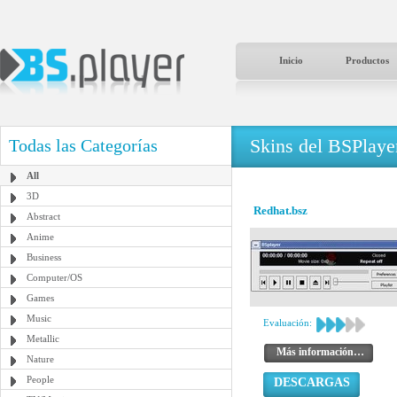
Inicio
Productos
Skins del BSPlaye
Todas las Categorías
All
3D
Redhat.bsz
Abstract
Anime
Business
Computer/OS
Games
Music
Evaluación:
Metallic
Más información…
Nature
People
DESCARGAS