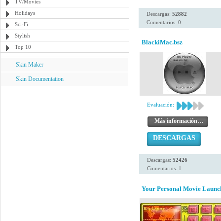
TV/Movies
Holidays
Descargas:
52882
Comentarios: 0
Sci-Fi
Stylish
BlackiMac.bsz
Top 10
Skin Maker
Skin Documentation
Evaluación:
Más información…
DESCARGAS
Descargas:
52426
Comentarios: 1
Your Personal Movie Launc