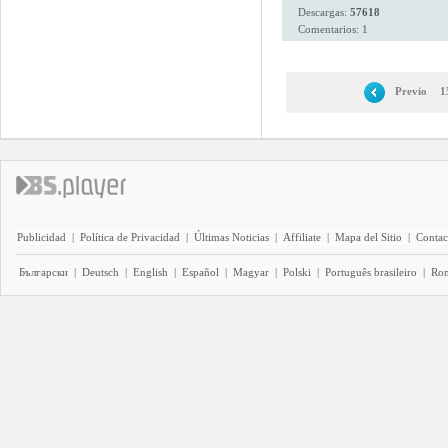
Descargas:
57618
Comentarios: 1
Previo
1
Publicidad
|
Política de Privacidad
|
Últimas Noticias
|
Affiliate
|
Mapa del Sitio
|
Contac
Български
|
Deutsch
|
English
|
Español
|
Magyar
|
Polski
|
Português brasileiro
|
Ro