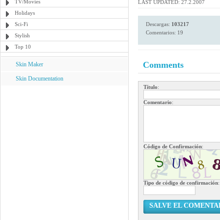
TV/Movies
LAST UPDATED: 27.2.2007
Holidays
Sci-Fi
Descargas:
103217
Comentarios: 19
Stylish
Top 10
Comments
Skin Maker
Skin Documentation
Título
:
Comentario
:
Código de Confirmación
:
Tipo de código de confirmación
:
SALVE EL COMENTA