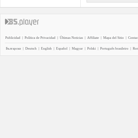
Publicidad
|
Política de Privacidad
|
Últimas Noticias
|
Affiliate
|
Mapa del Sitio
|
Contac
Български
|
Deutsch
|
English
|
Español
|
Magyar
|
Polski
|
Português brasileiro
|
Ro