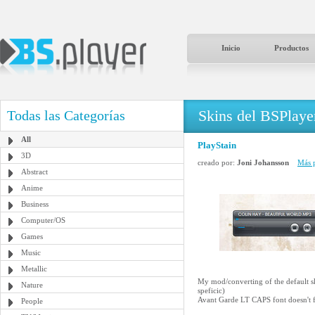
Inicio
Productos
Skins del BSPlaye
Todas las Categorías
All
PlayStain
3D
creado por:
Joni Johansson
Más p
Abstract
Anime
Business
Computer/OS
Games
Music
Metallic
My mod/converting of the default s
Nature
speficic)
Avant Garde LT CAPS font doesn't f
People