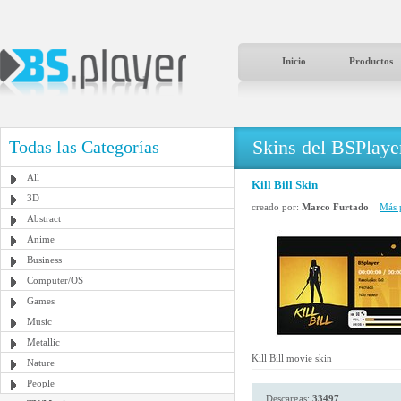
Inicio
Productos
Skins del BSPlaye
Todas las Categorías
All
Kill Bill Skin
3D
creado por:
Marco Furtado
Más p
Abstract
Anime
Business
Computer/OS
Games
Music
Metallic
Kill Bill movie skin
Nature
People
Descargas:
33497