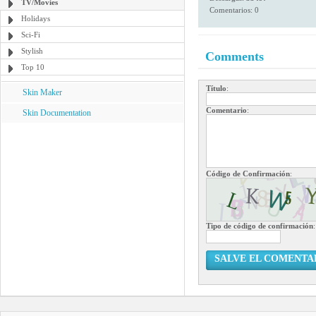
TV/Movies
Comentarios: 0
Holidays
Sci-Fi
Stylish
Comments
Top 10
Título
:
Skin Maker
Comentario
:
Skin Documentation
Código de Confirmación
:
Tipo de código de confirmación
:
SALVE EL COMENTA