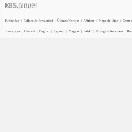
Publicidad
|
Política de Privacidad
|
Últimas Noticias
|
Affiliate
|
Mapa del Sitio
|
Contac
Български
|
Deutsch
|
English
|
Español
|
Magyar
|
Polski
|
Português brasileiro
|
Ro