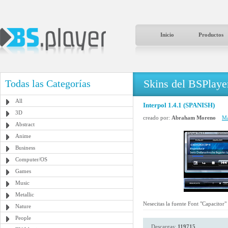
Inicio
Productos
Skins del BSPlaye
Todas las Categorías
All
Interpol 1.4.1 (SPANISH)
3D
creado por:
Abraham Moreno
Má
Abstract
Anime
Business
Computer/OS
Games
Music
Metallic
Nesecitas la fuente Font "Capacitor"
Nature
People
Descargas:
119715