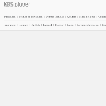
Publicidad
|
Política de Privacidad
|
Últimas Noticias
|
Affiliate
|
Mapa del Sitio
|
Contac
Български
|
Deutsch
|
English
|
Español
|
Magyar
|
Polski
|
Português brasileiro
|
Ro