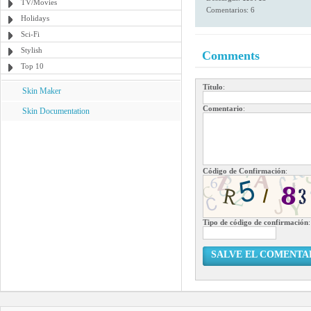
TV/Movies
Comentarios: 6
Holidays
Sci-Fi
Stylish
Comments
Top 10
Título
:
Skin Maker
Comentario
:
Skin Documentation
Código de Confirmación
:
Tipo de código de confirmación
:
SALVE EL COMENTA