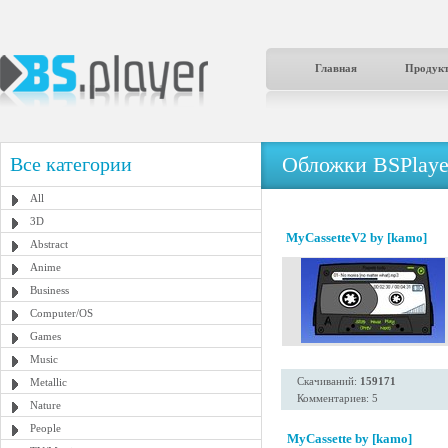
Главная
Продук
Обложки BSPlaye
Все категории
All
3D
MyCassetteV2 by [kamo]
Abstract
Anime
Business
Computer/OS
Games
Music
Скачиваний:
159171
Metallic
Комментариев: 5
Nature
People
MyCassette by [kamo]