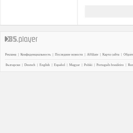
Реклама
|
Конфиденциальность
|
Последние новости
|
Affiliate
|
Карта сайта
|
Обратн
Български
|
Deutsch
|
English
|
Español
|
Magyar
|
Polski
|
Português brasileiro
|
Ro