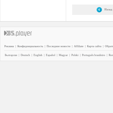
Назад
Реклама
|
Конфиденциальность
|
Последние новости
|
Affiliate
|
Карта сайта
|
Обратн
Български
|
Deutsch
|
English
|
Español
|
Magyar
|
Polski
|
Português brasileiro
|
Ro