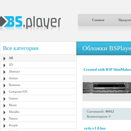
Главная
Продук
Обложки BSPlaye
Все категории
All
3D
Created with BSP SkinMaker 
Abstract
Anime
Business
Computer/OS
Games
Music
Скачиваний:
49412
Metallic
Комментариев: 0
Nature
People
xr4y.v1.0.bsz