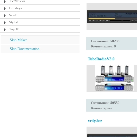
TV/Movies
Holidays
Sci-Fi
Stylish
Top 10
Skin Maker
Скачиваний:
50233
Комментариев: 0
Skin Documentation
TubeRadioV3.0
Скачиваний:
50550
Комментариев: 1
xr4y.bsz