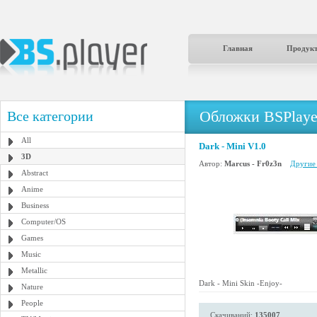
Главная
Продук
Обложки BSPlaye
Все категории
All
Dark - Mini V1.0
3D
Автор:
Marcus - Fr0z3n
Другие 
Abstract
Anime
Business
Computer/OS
Games
Music
Metallic
Dark - Mini Skin -Enjoy-
Nature
People
Скачиваний:
135007