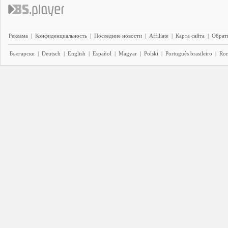
Реклама
|
Конфиденциальность
|
Последние новости
|
Affiliate
|
Карта сайта
|
Обратн
Български
|
Deutsch
|
English
|
Español
|
Magyar
|
Polski
|
Português brasileiro
|
Ro