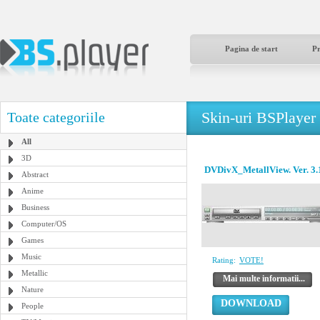
Pagina de start
P
Skin-uri BSPlayer
Toate categoriile
All
3D
DVDivX_MetallView. Ver. 3.1
Abstract
Anime
Business
Computer/OS
Games
Music
Rating:
VOTE!
Metallic
Mai multe informatii...
Nature
DOWNLOAD
People