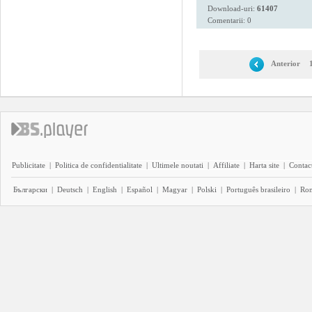
Download-uri:
61407
Comentarii: 0
Anterior
Publicitate
|
Politica de confidentialitate
|
Ultimele noutati
|
Affiliate
|
Harta site
|
Contact
Български
|
Deutsch
|
English
|
Español
|
Magyar
|
Polski
|
Português brasileiro
|
Ro