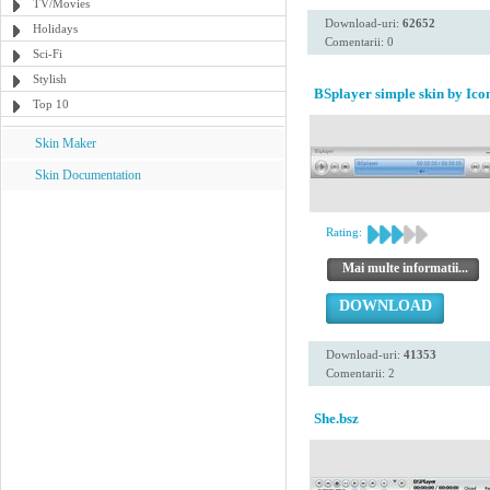
TV/Movies
Download-uri:
62652
Holidays
Comentarii: 0
Sci-Fi
Stylish
BSplayer simple skin by Icon
Top 10
Skin Maker
Skin Documentation
Rating:
Mai multe informatii...
DOWNLOAD
Download-uri:
41353
Comentarii: 2
She.bsz