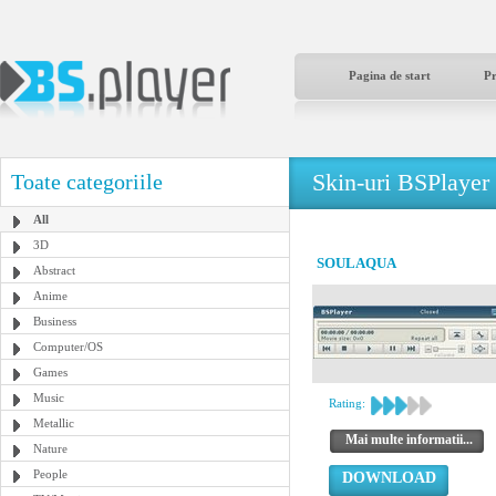
Pagina de start
P
Skin-uri BSPlayer
Toate categoriile
All
3D
SOULAQUA
Abstract
Anime
Business
Computer/OS
Games
Music
Rating:
Metallic
Mai multe informatii...
Nature
People
DOWNLOAD