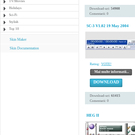
TV/Movies
Holidays
Download-uri:
54908
Comentarii: 0
Sci-Fi
Stylish
SC-3 V1.02 19 May 2004
Top 10
Skin Maker
Skin Documentation
Rating:
VOTE!
Mai multe informatii...
DOWNLOAD
Download-uri:
61415
Comentarii: 0
HEG II