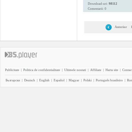
Download-uri:
98112
Comentarii: 0
Anterior
Publicitate
|
Politica de confidentialitate
|
Ultimele noutati
|
Affiliate
|
Harta site
|
Contact
Български
|
Deutsch
|
English
|
Español
|
Magyar
|
Polski
|
Português brasileiro
|
Ro