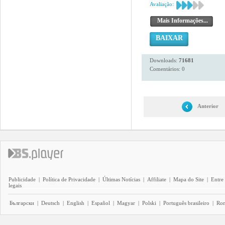
Avaliação:
Mais Informações...
BAIXAR
Downloads:
71681
Comentários: 0
Anterior
Publicidade
|
Política de Privacidade
|
Últimas Notícias
|
Affiliate
|
Mapa do Site
|
Entre
legais
Български
|
Deutsch
|
English
|
Español
|
Magyar
|
Polski
|
Português brasileiro
|
Ro