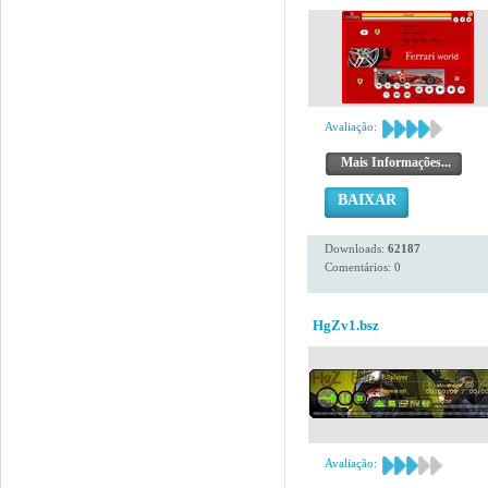
Avaliação:
Mais Informações...
BAIXAR
Downloads:
62187
Comentários: 0
HgZv1.bsz
Avaliação: