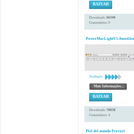
BAIXAR
Downloads:
66340
Comentários: 0
PowerMacLightV1.4mod.bs
Avaliação:
Mais Informações...
BAIXAR
Downloads:
70058
Comentários: 4
Piel del mundo Ferrari