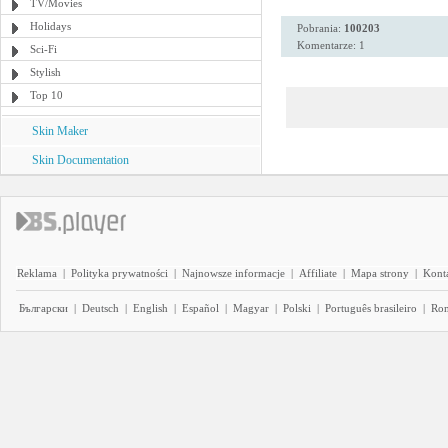
TV/Movies
Holidays
Pobrania:
100203
Komentarze: 1
Sci-Fi
Stylish
Top 10
Skin Maker
Skin Documentation
Reklama
|
Polityka prywatności
|
Najnowsze informacje
|
Affiliate
|
Mapa strony
|
Kont
Български
|
Deutsch
|
English
|
Español
|
Magyar
|
Polski
|
Português brasileiro
|
Ro