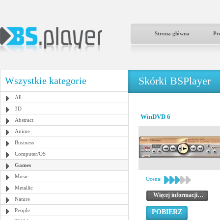
Strona główna
Pr
Skórki BSPlayer
Wszystkie kategorie
All
3D
WinDVD 6
Abstract
Anime
Business
Computer/OS
Games
Music
Ocena:
Metallic
Więcej informacji…
Nature
People
POBIERZ