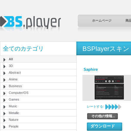
ホームページ
商
BSPlayerスキン
全てのカテゴリ
All
3D
Saphire
Abstract
Anime
Business
Computer/OS
Games
Music
レートする:
Metallic
その他の情報...
Nature
ダウンロード
People