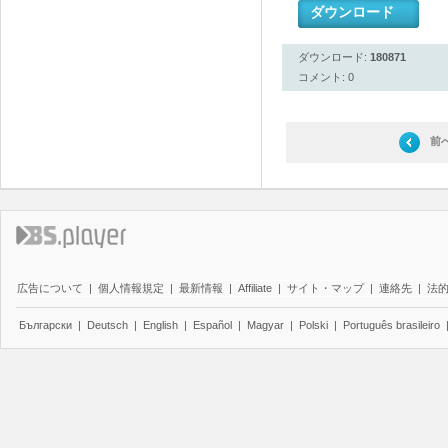
ダウンロード
ダウンロード:
180871
コメント: 0
前
広告について
|
個人情報規定
|
最新情報
|
Affiliate
|
サイト・マップ
|
連絡先
|
法
Български
|
Deutsch
|
English
|
Español
|
Magyar
|
Polski
|
Português brasileiro