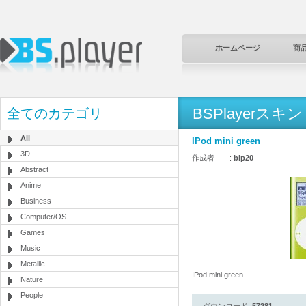
ホームページ
商
BSPlayerスキン
全てのカテゴリ
All
IPod mini green
3D
作成者 :
bip20
Abstract
Anime
Business
Computer/OS
Games
Music
Metallic
IPod mini green
Nature
People