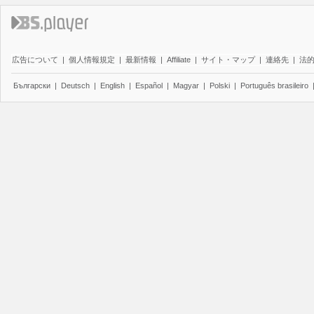
広告について
|
個人情報規定
|
最新情報
|
Affiliate
|
サイト・マップ
|
連絡先
|
法
Български
|
Deutsch
|
English
|
Español
|
Magyar
|
Polski
|
Português brasileiro