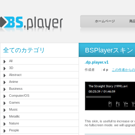
ホームページ
商
BSPlayerスキン
全てのカテゴリ
All
.dp.player.v1
3D
作成者 :
d p
この作者からのほ
Abstract
Anime
Business
Computer/OS
Games
Music
Metallic
This skin, is usefull to increase o
Nature
no fullscreen mode. we will upgrad
People