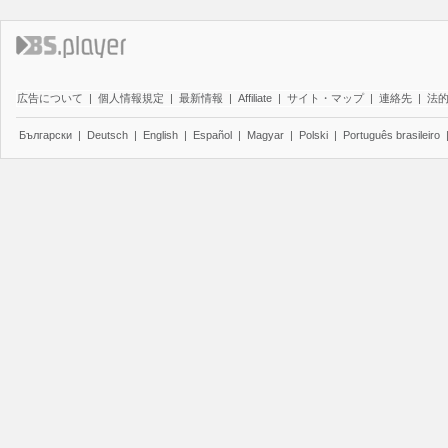
広告について
|
個人情報規定
|
最新情報
|
Affiliate
|
サイト・マップ
|
連絡先
|
法
Български
|
Deutsch
|
English
|
Español
|
Magyar
|
Polski
|
Português brasileiro