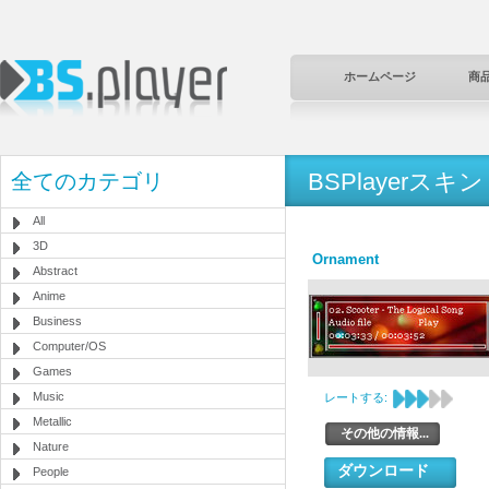
ホームページ
商
BSPlayerスキン
全てのカテゴリ
All
3D
Ornament
Abstract
Anime
Business
Computer/OS
Games
Music
レートする:
Metallic
その他の情報...
Nature
ダウンロード
People