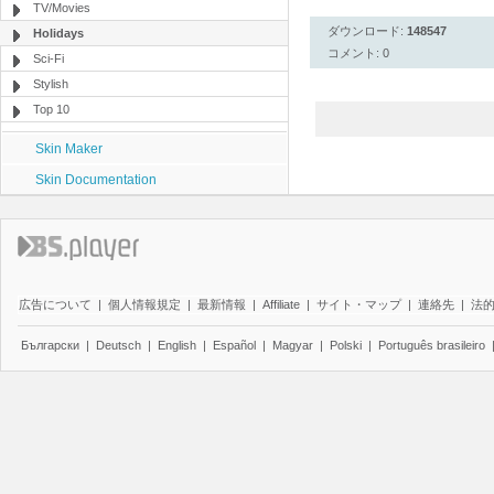
TV/Movies
ダウンロード:
148547
Holidays
コメント: 0
Sci-Fi
Stylish
Top 10
Skin Maker
Skin Documentation
広告について
|
個人情報規定
|
最新情報
|
Affiliate
|
サイト・マップ
|
連絡先
|
法
Български
|
Deutsch
|
English
|
Español
|
Magyar
|
Polski
|
Português brasileiro