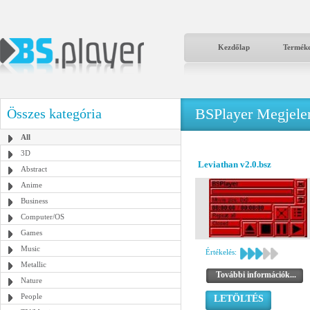
Kezdőlap
Termék
BSPlayer Megjelené
Összes kategória
All
3D
Leviathan v2.0.bsz
Abstract
Anime
Business
Computer/OS
Games
Music
Értékelés:
Metallic
További információk...
Nature
People
LETÖLTÉS