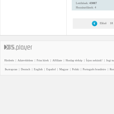
Letöltések:
43007
Hozzászólások: 4
Előző
18
Hirdetés
|
Adatvédelem
|
Friss hírek
|
Affiliate
|
Honlap térkép
|
Írjon nekünk!
|
Jogi t
Български
|
Deutsch
|
English
|
Español
|
Magyar
|
Polski
|
Português brasileiro
|
Ro