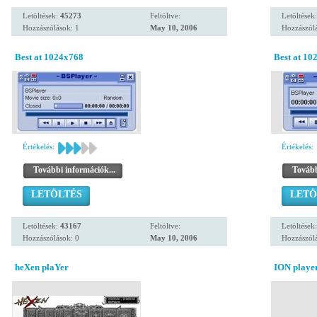
Letöltések:
45273
Feltöltve:
Letöltések
Hozzászólások: 1
May 10, 2006
Hozzászólá
Best at 1024x768
Best at 10
Értékelés:
Értékelés:
További információk...
Tovább
LETÖLTÉS
LETÖ
Letöltések:
43167
Feltöltve:
Letöltések
Hozzászólások: 0
May 10, 2006
Hozzászólá
heXen plaYer
ION player 