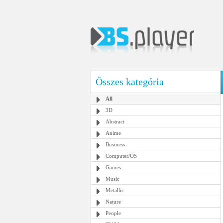
Összes kategória
All
3D
Abstract
Anime
Business
Computer/OS
Games
Music
Metallic
Nature
People