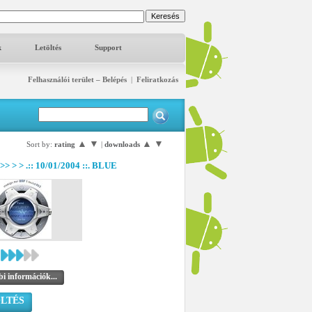
k
Letöltés
Support
Felhasználói terület – Belépés
|
Feliratkozás
▲
▼
▲
▼
Sort by:
rating
|
downloads
)>> > > .:: 10/01/2004 ::. BLUE
i információk...
LTÉS