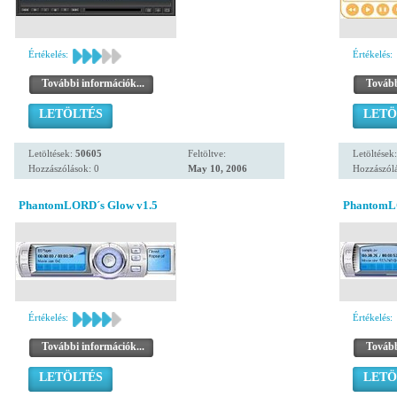
Értékelés:
Értékelés:
További információk...
Tovább
LETÖLTÉS
LETÖ
Letöltések:
50605
Feltöltve:
Letöltések
Hozzászólások: 0
May 10, 2006
Hozzászólá
PhantomLORD´s Glow v1.5
PhantomL
Értékelés:
Értékelés:
További információk...
Tovább
LETÖLTÉS
LETÖ