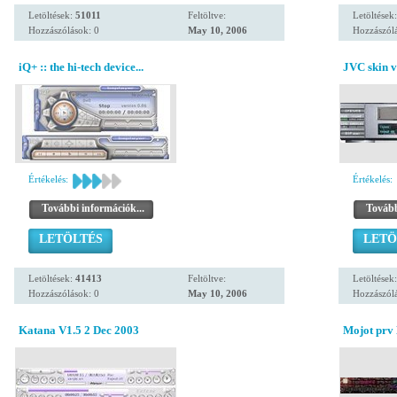
Letöltések:
51011
Feltöltve:
Letöltések
Hozzászólások: 0
May 10, 2006
Hozzászólá
iQ+ :: the hi-tech device...
JVC skin v
Értékelés:
Értékelés:
További információk...
Tovább
LETÖLTÉS
LETÖ
Letöltések:
41413
Feltöltve:
Letöltések
Hozzászólások: 0
May 10, 2006
Hozzászólá
Katana V1.5 2 Dec 2003
Mojot prv 