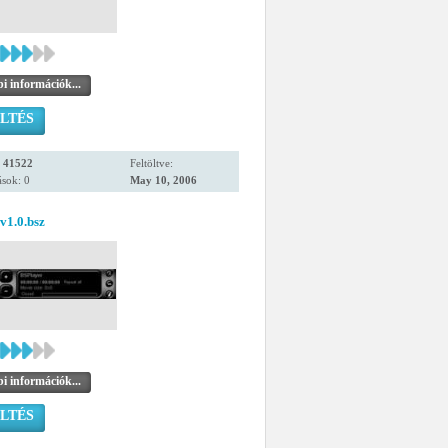
i információk...
LTÉS
:
41522
Feltöltve:
sok: 0
May 10, 2006
v1.0.bsz
i információk...
LTÉS