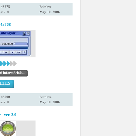
:
43275
Feltöltve:
sok: 0
May 10, 2006
24x768
i információk...
LTÉS
:
43500
Feltöltve:
sok: 0
May 10, 2006
- ver. 2.0