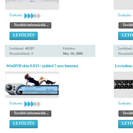
Értékelés:
Értékelés:
További információk...
Tovább
LETÖLTÉS
LETÖ
Letöltések:
41537
Feltöltve:
Letöltések
Hozzászólások: 0
May 10, 2006
Hozzászólá
WinDVD skin 0.835+ (added 7 new buttons)
Leviathan 
Értékelés:
Értékelés:
További információk...
Tovább
LETÖLTÉS
LETÖ