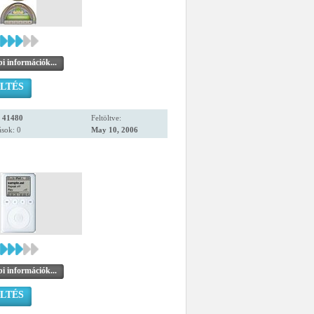
i információk...
LTÉS
:
41480
Feltöltve:
sok: 0
May 10, 2006
i információk...
LTÉS