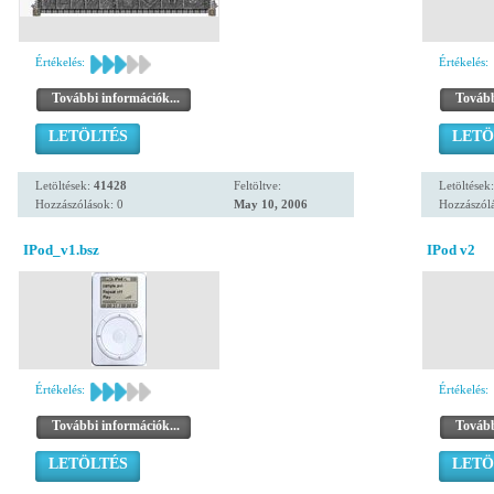
Értékelés:
Értékelés:
További információk...
Tovább
LETÖLTÉS
LETÖ
Letöltések:
41428
Feltöltve:
Letöltések
Hozzászólások: 0
May 10, 2006
Hozzászólá
IPod_v1.bsz
IPod v2
Értékelés:
Értékelés:
További információk...
Tovább
LETÖLTÉS
LETÖ