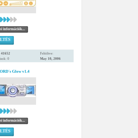
i információk...
LTÉS
:
41652
Feltöltve:
sok: 0
May 10, 2006
ORD´s Glow v1.4
i információk...
LTÉS