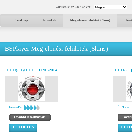
Válassza ki az Ön nyelvét:
Kezdőlap
Termékek
Megjelenési felületek (Skins)
Híre
BSPlayer Megjelenési felületek (Skins)
< < <<(-_+)>> > > .:: 10/01/2004 ::.
< < <<(-_+
Értékelés:
Értékelés:
További információk...
Tovább
LETÖLTÉS
LETÖ