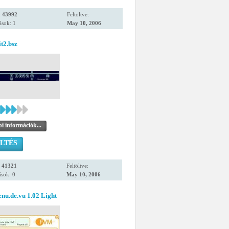
:
43992
Feltöltve:
ások: 1
May 10, 2006
it2.bsz
i információk...
LTÉS
:
41321
Feltöltve:
sok: 0
May 10, 2006
nu.de.vu 1.02 Light