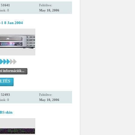
:
51641
Feltöltve:
sok: 0
May 10, 2006
-1 8 Jan 2004
i információk...
LTÉS
:
52493
Feltöltve:
sok: 0
May 10, 2006
BS skin