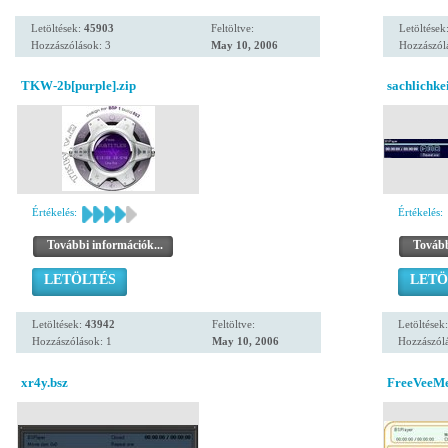
Letöltések:
45903
Feltöltve:
Letöltések
Hozzászólások: 3
May 10, 2006
Hozzászól
TKW-2b[purple].zip
sachlichke
Értékelés:
Értékelés:
További információk...
Tovább
LETÖLTÉS
LETÖ
Letöltések:
43942
Feltöltve:
Letöltések
Hozzászólások: 1
May 10, 2006
Hozzászólá
xr4y.bsz
FreeVeeMe