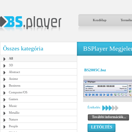
Kezdőlap
Termék
BSPlayer Megjelené
Összes kategória
All
3D
BS2005C.bsz
Abstract
Anime
Business
Computer/OS
Games
Music
Értékelés:
Metallic
További információk...
Nature
People
LETÖLTÉS