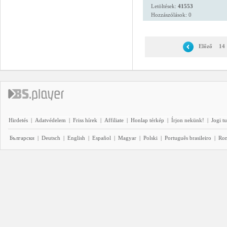
Letöltések:
41553
Hozzászólások: 0
Előző
14
Hirdetés
|
Adatvédelem
|
Friss hírek
|
Affiliate
|
Honlap térkép
|
Írjon nekünk!
|
Jogi t
Български
|
Deutsch
|
English
|
Español
|
Magyar
|
Polski
|
Português brasileiro
|
Ro