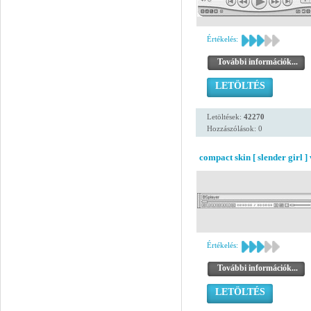
Értékelés:
További információk...
LETÖLTÉS
Letöltések:
42270
Hozzászólások: 0
compact skin [ slender girl ] 
Értékelés:
További információk...
LETÖLTÉS