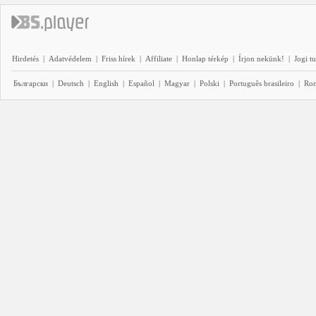
Hirdetés
|
Adatvédelem
|
Friss hírek
|
Affiliate
|
Honlap térkép
|
Írjon nekünk!
|
Jogi t
Български
|
Deutsch
|
English
|
Español
|
Magyar
|
Polski
|
Português brasileiro
|
Ro