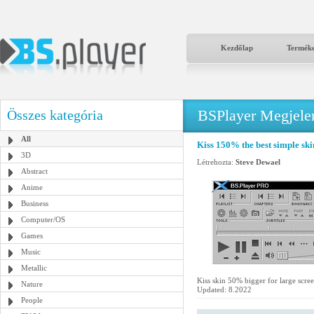
Kezdőlap
Termék
BSPlayer Megjelené
Összes kategória
All
Kiss 150% the best simple ski
3D
Létrehozta:
Steve Dewael
Abstract
Anime
Business
Computer/OS
Games
Music
Metallic
Kiss skin 50% bigger for large scree
Nature
Updated: 8.2022
People