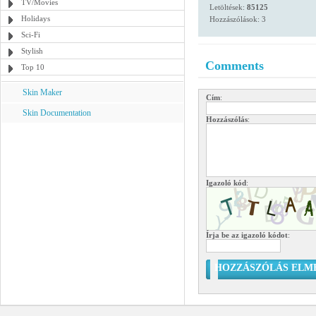
TV/Movies
Letöltések:
85125
Holidays
Hozzászólások: 3
Sci-Fi
Stylish
Comments
Top 10
Skin Maker
Cím
:
Skin Documentation
Hozzászólás
:
Igazoló kód
:
Írja be az igazoló kódot
:
HOZZÁSZÓLÁS ELM