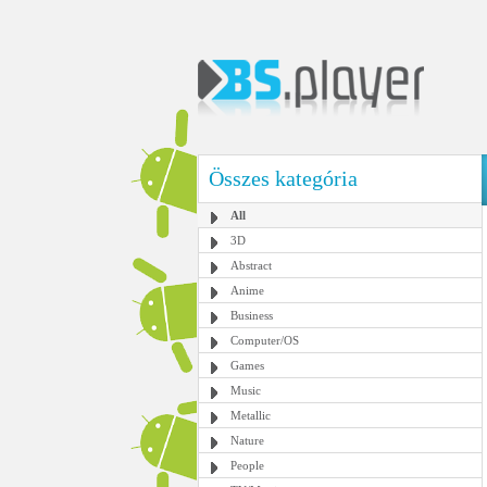
Összes kategória
All
3D
Abstract
Anime
Business
Computer/OS
Games
Music
Metallic
Nature
People