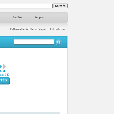
k
Letöltés
Support
Felhasználói terület – Belépés
|
Feliratkozás
3.98
azat:
347
TÉS