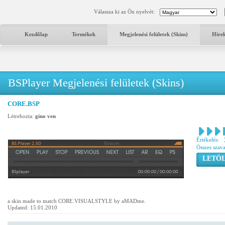
Válassza ki az Ön nyelvét:
Kezdőlap
Termékek
Megjelenési felületek (Skins)
Híre
BSPlayer Megjelenési felületek (Skins)
CORE.BSP
Létrehozta:
gino ven
Értékelés:
Összes szav
LETÖL
a skin made to match CORE.VISUALSTYLE by aMADme.
Updated: 15.01.2010