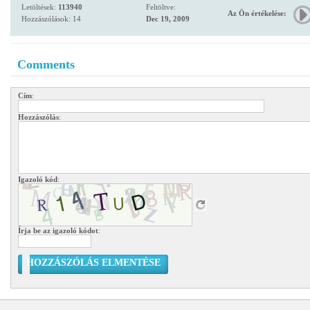
Letöltések:
113940
Feltöltve:
Az Ön értékelése:
Hozzászólások: 14
Dec 19, 2009
Comments
Cím
:
Hozzászólás
:
Igazoló kód
:
Írja be az igazoló kódot
:
HOZZÁSZÓLÁS ELMENTÉSE