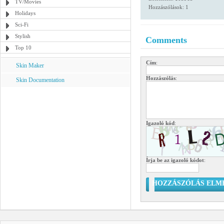
TV/Movies
Hozzászólások: 1
Holidays
Sci-Fi
Stylish
Comments
Top 10
Cím
:
Skin Maker
Hozzászólás
:
Skin Documentation
Igazoló kód
:
Írja be az igazoló kódot
:
HOZZÁSZÓLÁS ELM