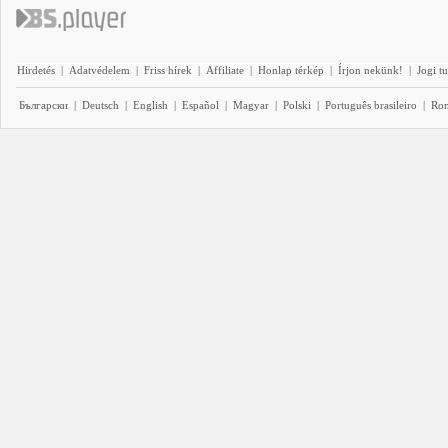
Hirdetés
|
Adatvédelem
|
Friss hírek
|
Affiliate
|
Honlap térkép
|
Írjon nekünk!
|
Jogi t
Български
|
Deutsch
|
English
|
Español
|
Magyar
|
Polski
|
Português brasileiro
|
Ro