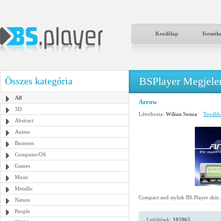
Kezdőlap
Termék
BSPlayer Megjelené
Összes kategória
All
Arrow
3D
Létrehozta:
Wilian Souza
További 
Abstract
Anime
Business
Computer/OS
Games
Music
Metallic
Compact and stylish BS.Player skin.
Nature
People
Letöltések:
105965