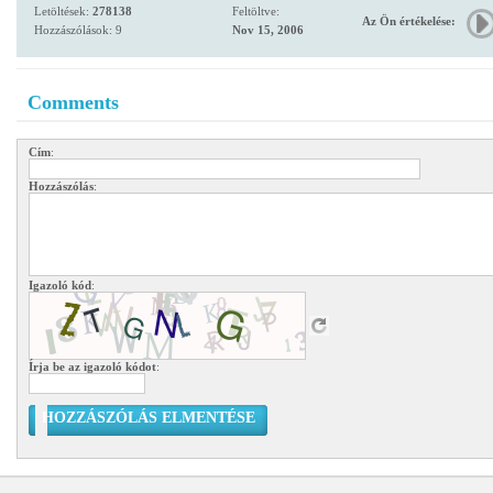
Letöltések:
278138
Feltöltve:
Az Ön értékelése:
Hozzászólások: 9
Nov 15, 2006
Comments
Cím
:
Hozzászólás
:
Igazoló kód
:
Írja be az igazoló kódot
:
HOZZÁSZÓLÁS ELMENTÉSE