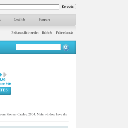
k
Letöltés
Support
Felhasználói terület – Belépés
|
Feliratkozás
3.96
azat:
860
TÉS
d from Pioneer Catalog 2004. Main window have the