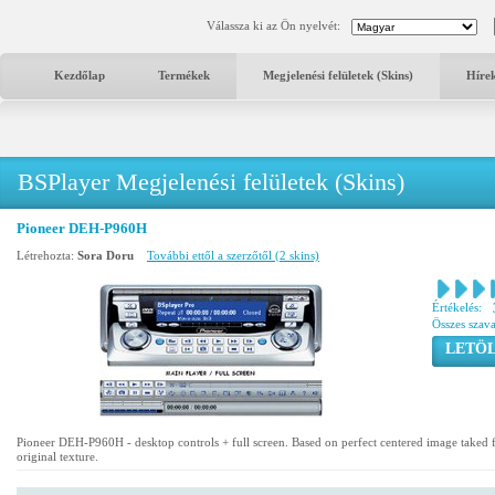
Válassza ki az Ön nyelvét:
Kezdőlap
Termékek
Megjelenési felületek (Skins)
Híre
BSPlayer Megjelenési felületek (Skins)
Pioneer DEH-P960H
Létrehozta:
Sora Doru
További ettől a szerzőtől (2 skins)
Értékelés:
Összes szav
LETÖL
Pioneer DEH-P960H - desktop controls + full screen. Based on perfect centered image take
original texture.