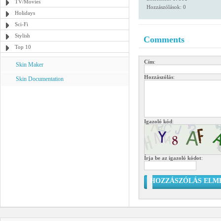
TV/Movies
Hozzászólások: 0
Holidays
Sci-Fi
Stylish
Comments
Top 10
Cím
:
Skin Maker
Hozzászólás
:
Skin Documentation
Igazoló kód
:
Írja be az igazoló kódot
:
HOZZÁSZÓLÁS ELM