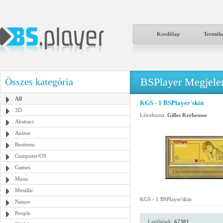
Kezdőlap
Termék
BSPlayer Megjelené
Összes kategória
All
KGS - 1 BSPlayer'skin
3D
Létrehozta:
Gilles Kerhousse
Abstract
Anime
Business
Computer/OS
Games
Music
Metallic
KGS - 1 BSPlayer'skin
Nature
People
Letöltések:
67301