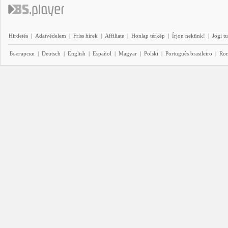
Hirdetés
|
Adatvédelem
|
Friss hírek
|
Affiliate
|
Honlap térkép
|
Írjon nekünk!
|
Jogi t
Български
|
Deutsch
|
English
|
Español
|
Magyar
|
Polski
|
Português brasileiro
|
Ro