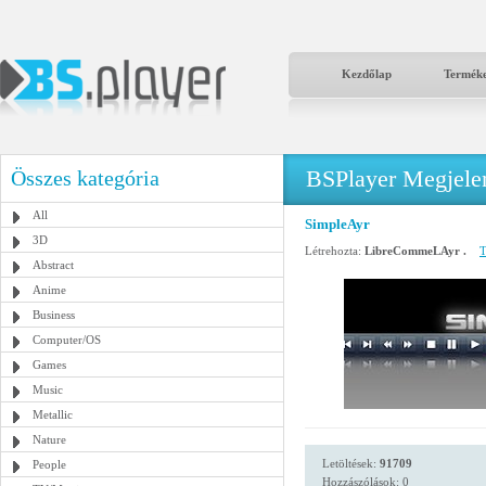
Kezdőlap
Termék
BSPlayer Megjelené
Összes kategória
All
SimpleAyr
3D
Létrehozta:
LibreCommeLAyr .
T
Abstract
Anime
Business
Computer/OS
Games
Music
Metallic
Nature
Letöltések:
91709
People
Hozzászólások: 0