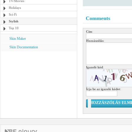
TV/Movies
Holidays
Sci-Fi
Comments
Stylish
Top 10
Cím
:
Skin Maker
Hozzászólás
:
Skin Documentation
Igazoló kód
:
Írja be az igazoló kódot
:
HOZZÁSZÓLÁS ELM