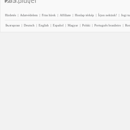
Hirdetés
|
Adatvédelem
|
Friss hírek
|
Affiliate
|
Honlap térkép
|
Írjon nekünk!
|
Jogi t
Български
|
Deutsch
|
English
|
Español
|
Magyar
|
Polski
|
Português brasileiro
|
Ro