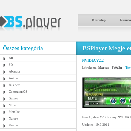
Kezdőlap
Termék
BSPlayer Megjelené
Összes kategória
All
NVIDIA V2.2
3D
Létrehozta:
Marcus - Fr0z3n
Tová
Abstract
Anime
Business
Computer/OS
Games
Music
Metallic
New Update V2.2 for my NVIDIA B
Nature
Updated: 19.9.2011
People