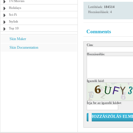
TV/Movies
Letöltések:
184514
Holidays
Hozzászólások: 4
Sci-Fi
Stylish
Top 10
Comments
Skin Maker
Cím
:
Skin Documentation
Hozzászólás
:
Igazoló kód
:
Írja be az igazoló kódot
:
HOZZÁSZÓLÁS ELM