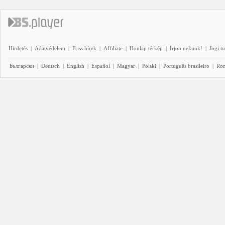
Hirdetés
|
Adatvédelem
|
Friss hírek
|
Affiliate
|
Honlap térkép
|
Írjon nekünk!
|
Jogi t
Български
|
Deutsch
|
English
|
Español
|
Magyar
|
Polski
|
Português brasileiro
|
Ro