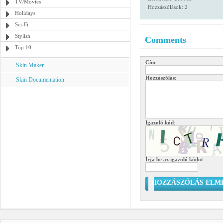
TV/Movies
Hozzászólások: 2
Holidays
Sci-Fi
Stylish
Comments
Top 10
Cím
:
Skin Maker
Hozzászólás
:
Skin Documentation
Igazoló kód
:
Írja be az igazoló kódot
:
HOZZÁSZÓLÁS ELM