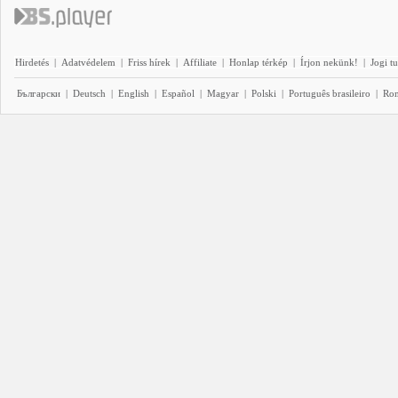
Hirdetés
|
Adatvédelem
|
Friss hírek
|
Affiliate
|
Honlap térkép
|
Írjon nekünk!
|
Jogi t
Български
|
Deutsch
|
English
|
Español
|
Magyar
|
Polski
|
Português brasileiro
|
Ro