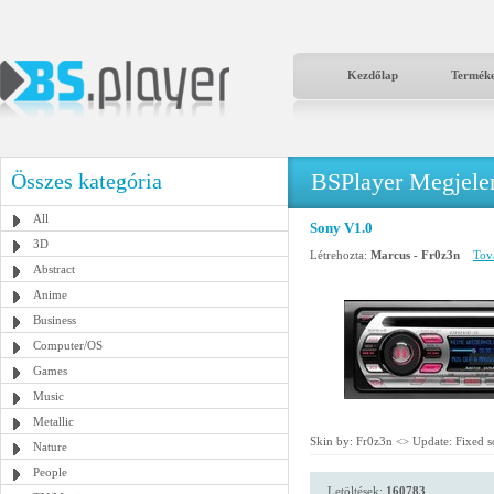
Kezdőlap
Termék
BSPlayer Megjelené
Összes kategória
All
Sony V1.0
3D
Létrehozta:
Marcus - Fr0z3n
Tová
Abstract
Anime
Business
Computer/OS
Games
Music
Metallic
Skin by: Fr0z3n <
> Update: Fixed 
Nature
People
Letöltések:
160783