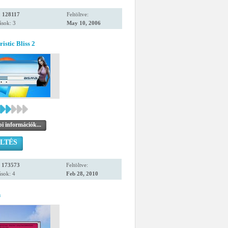
:
128117
Feltöltve:
ások: 3
May 10, 2006
istic Bliss 2
i információk...
LTÉS
:
173573
Feltöltve:
sok: 4
Feb 28, 2010
n