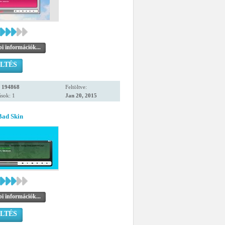
i információk...
LTÉS
:
194868
Feltöltve:
sok: 1
Jan 20, 2015
Bad Skin
i információk...
LTÉS