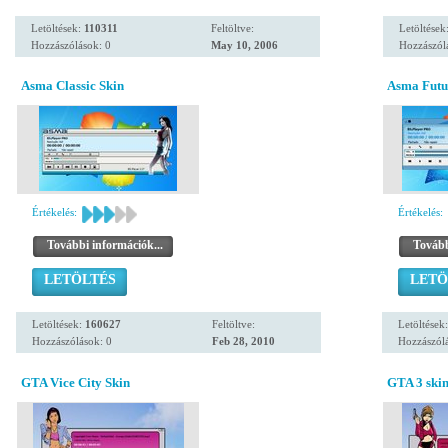
Letöltések:
110311
Feltöltve:
Letöltések
Hozzászólások: 0
May 10, 2006
Hozzászól
Asma Classic Skin
Asma Futur
Értékelés:
Értékelés:
További információk...
Tovább
LETÖLTÉS
LETÖ
Letöltések:
160627
Feltöltve:
Letöltések
Hozzászólások: 0
Feb 28, 2010
Hozzászólá
GTA Vice City Skin
GTA 3 ski