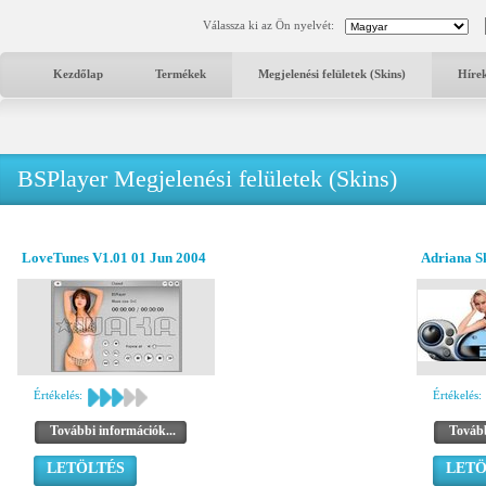
Válassza ki az Ön nyelvét:
Kezdőlap
Termékek
Megjelenési felületek (Skins)
Híre
BSPlayer Megjelenési felületek (Skins)
LoveTunes V1.01 01 Jun 2004
Adriana S
Értékelés:
Értékelés:
További információk...
Tovább
LETÖLTÉS
LETÖ