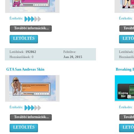
Értékelés:
Értékelés:
További információk...
Tovább
LETÖLTÉS
LETÖ
Letöltések:
192862
Feltöltve:
Letöltések
Hozzászólások: 0
Jan 20, 2015
Hozzászólá
GTA San Andreas Skin
Breaking 
Értékelés:
Értékelés:
További információk...
Tovább
LETÖLTÉS
LETÖ