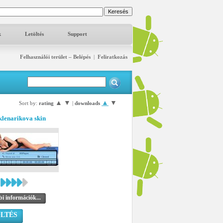
k
Letöltés
Support
Felhasználói terület – Belépés
|
Feliratkozás
▲
▼
▲
▼
Sort by:
rating
|
downloads
klenarikova skin
i információk...
LTÉS