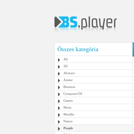
Összes kategória
All
3D
Abstract
Anime
Business
Computer/OS
Games
Music
Metallic
Nature
People