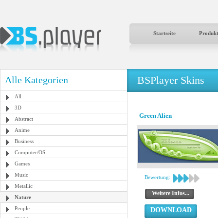
Startseite
Produk
BSPlayer Skins
Alle Kategorien
All
3D
Green Alien
Abstract
Anime
Business
Computer/OS
Games
Music
Bewertung:
Metallic
Weitere Infos...
Nature
People
DOWNLOAD