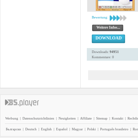
Bewertung:
Weitere Infos...
DOWNLOAD
Downloads:
94951
Kommentare: 0
Werbung
|
Datenschutzrichtlinien
|
Neuigkeiten
|
Affiliate
|
Sitemap
|
Kontakt
|
Rechtl
Български
|
Deutsch
|
English
|
Español
|
Magyar
|
Polski
|
Português brasileiro
|
Ro