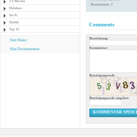
TV/Movies
Kommentare: 2
Holidays
Sci-Fi
Stylish
Comments
Top 10
Bezeichnung
:
Skin Maker
Kommentar
:
Skin Documentation
Bestätigungscode
:
Bestätigungscode eingeben
:
KOMMENTAR SPEIC