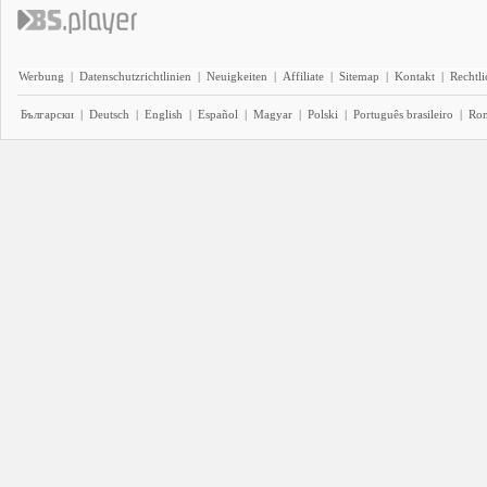
Werbung
|
Datenschutzrichtlinien
|
Neuigkeiten
|
Affiliate
|
Sitemap
|
Kontakt
|
Rechtl
Български
|
Deutsch
|
English
|
Español
|
Magyar
|
Polski
|
Português brasileiro
|
Ro