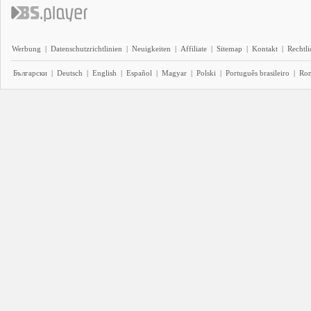
Werbung
|
Datenschutzrichtlinien
|
Neuigkeiten
|
Affiliate
|
Sitemap
|
Kontakt
|
Rechtl
Български
|
Deutsch
|
English
|
Español
|
Magyar
|
Polski
|
Português brasileiro
|
Ro