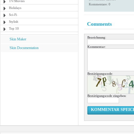
TV/Movies
Kommentare: 0
Holidays
Sci-Fi
Stylish
Comments
Top 10
Bezeichnung
:
Skin Maker
Kommentar
:
Skin Documentation
Bestätigungscode
:
Bestätigungscode eingeben
:
KOMMENTAR SPEIC