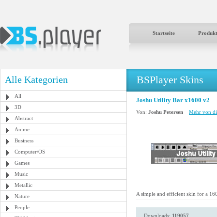
Startseite
Produk
BSPlayer Skins
Alle Kategorien
All
Joshu Utility Bar x1600 v2
3D
Von:
Joshu Petersen
Mehr von di
Abstract
Anime
Business
Computer/OS
Games
Music
Metallic
A simple and efficient skin for a 16
Nature
People
Downloads:
119057