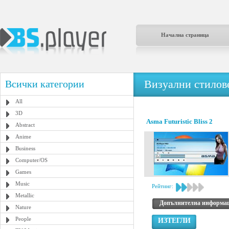
Начална страница
Визуални стилове
Всички категории
All
3D
Asma Futuristic Bliss 2
Abstract
Anime
Business
Computer/OS
Games
Music
Рейтинг:
Metallic
Допълнителна информа
Nature
People
ИЗТЕГЛИ