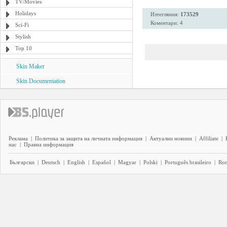
TV/Movies
Holidays
Изтегляния:
173529
Коментари: 4
Sci-Fi
Stylish
Top 10
Skin Maker
Skin Documentation
Реклама
|
Политика за защита на личната информация
|
Актуални новини
|
Affiliate
|
нас
|
Правна информация
Български
|
Deutsch
|
English
|
Español
|
Magyar
|
Polski
|
Português brasileiro
|
Ro