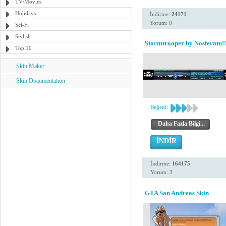
TV/Movies
Holidays
İndirme:
24171
Yorum: 0
Sci-Fi
Stylish
Stormtrooper by Nosferatu!!
Top 10
Skin Maker
Skin Documentation
Beğeni:
Daha Fazla Bilgi...
İNDİR
İndirme:
164175
Yorum: 3
GTA San Andreas Skin