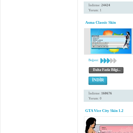
İndirme:
24424
Yorum: 1
Asma Classic Skin
Beğeni:
Daha Fazla Bilgi...
İNDİR
İndirme:
160676
Yorum: 0
GTA Vice City Skin 1.2