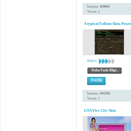
İndirme:
119691
Yorum: 2
A typical Fallout Skin, Powe
Beğeni:
Daha Fazla Bilgi...
İNDİR
İndirme:
101592
Yorum: 1
GTA Vice City Skin