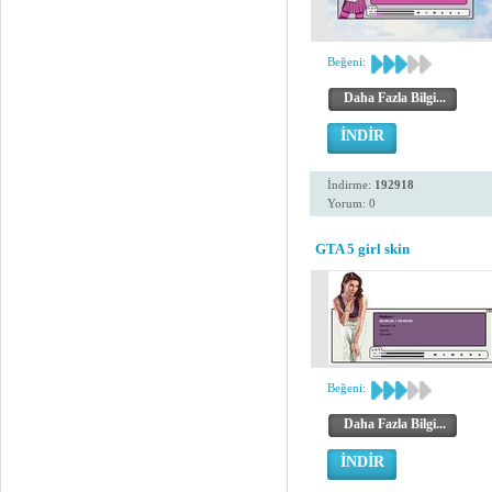
Beğeni:
Daha Fazla Bilgi...
İNDİR
İndirme:
192918
Yorum: 0
GTA 5 girl skin
Beğeni:
Daha Fazla Bilgi...
İNDİR