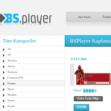
Ana Sayfa
Ürünle
BSPlayer Kaplama
Tüm Kategoriler
All
3D
GTA 5 Skin
Abstract
Anime
Business
Computer/OS
Games
Music
Beğeni:
Metallic
Daha Fazla Bilgi...
Nature
People
İNDİR