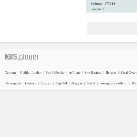
İndirme:
173616
Yorum: 4
Tanıtım
|
Gizlilik İlkeleri
|
Son Haberler
|
Affiliate
|
Site Haritası
|
İletişim
|
Yasal Uyarı
Български
|
Deutsch
|
English
|
Español
|
Magyar
|
Polski
|
Português brasileiro
|
Ro