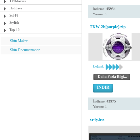
TV/Movies
Holidays
İndirme:
45934
Yorum: 3
Sci-Fi
Stylish
TKW-2b[purple].zip
Top 10
Skin Maker
Skin Documentation
Beğeni:
Daha Fazla Bilgi...
İNDİR
İndirme:
43975
Yorum: 1
xr4y.bsz