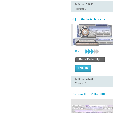
İndirme:
51042
Yorum: 0
iQ+ :: the hi-tech device...
Beğeni:
Daha Fazla Bilgi...
İNDİR
İndirme:
41450
Yorum: 0
Katana V1.5 2 Dec 2003