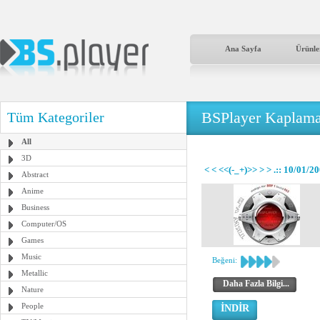
Ana Sayfa
Ürünle
BSPlayer Kaplama
Tüm Kategoriler
All
3D
< < <<(-_+)>> > > .:: 10/01/20
Abstract
Anime
Business
Computer/OS
Games
Music
Beğeni:
Metallic
Daha Fazla Bilgi...
Nature
People
İNDİR