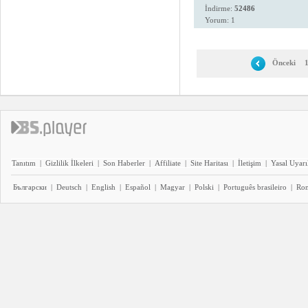
İndirme:
52486
Yorum: 1
Önceki
Tanıtım
|
Gizlilik İlkeleri
|
Son Haberler
|
Affiliate
|
Site Haritası
|
İletişim
|
Yasal Uyarı
Български
|
Deutsch
|
English
|
Español
|
Magyar
|
Polski
|
Português brasileiro
|
Ro