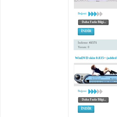
Beğeni:
Daha Fazla Bilgi...
İNDİR
İndirme:
41571
Yorum: 0
WinDVD skin 0.835+ (added 
Beğeni:
Daha Fazla Bilgi...
İNDİR