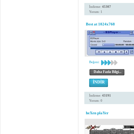
İndirme:
45307
Yorum: 1
Best at 1024x768
Beğeni:
Daha Fazla Bilgi...
İNDİR
İndirme:
43191
Yorum: 0
heXen plaYer