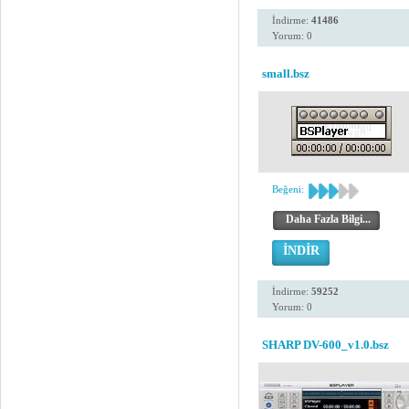
İndirme:
41486
Yorum: 0
small.bsz
Beğeni:
Daha Fazla Bilgi...
İNDİR
İndirme:
59252
Yorum: 0
SHARP DV-600_v1.0.bsz