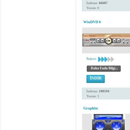
İndirme:
66687
Yorum: 0
WinDVD 6
Beğeni:
Daha Fazla Bilgi...
İNDİR
İndirme:
100194
Yorum: 1
Graphite