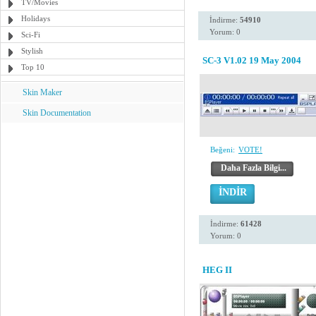
TV/Movies
Holidays
İndirme:
54910
Yorum: 0
Sci-Fi
Stylish
SC-3 V1.02 19 May 2004
Top 10
Skin Maker
Skin Documentation
Beğeni:
VOTE!
Daha Fazla Bilgi...
İNDİR
İndirme:
61428
Yorum: 0
HEG II