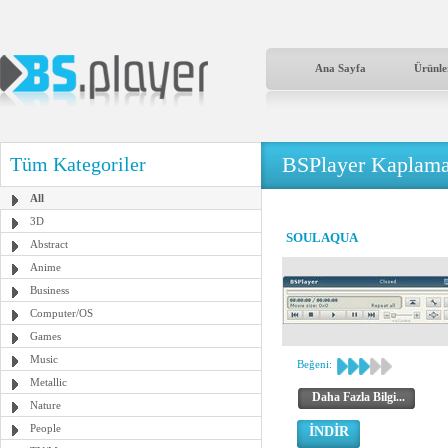
Ana Sayfa
Ürünle
BSPlayer Kaplama
Tüm Kategoriler
All
3D
SOULAQUA
Abstract
Anime
Business
Computer/OS
Games
Music
Beğeni:
Metallic
Daha Fazla Bilgi...
Nature
People
İNDİR