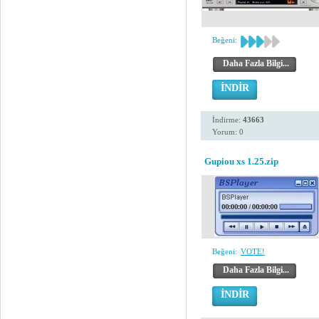
Beğeni:
Daha Fazla Bilgi...
İNDİR
İndirme:
43663
Yorum: 0
Gupiou xs 1.25.zip
Beğeni:
VOTE!
Daha Fazla Bilgi...
İNDİR