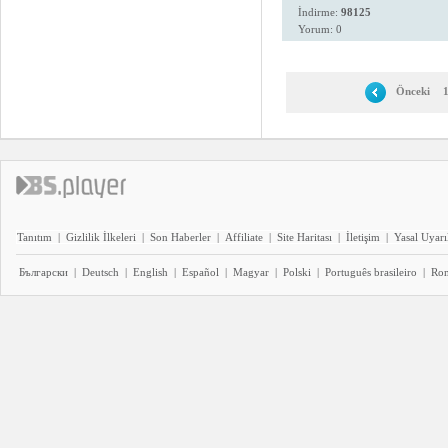
İndirme:
98125
Yorum: 0
Önceki
Tanıtım
|
Gizlilik İlkeleri
|
Son Haberler
|
Affiliate
|
Site Haritası
|
İletişim
|
Yasal Uyarı
Български
|
Deutsch
|
English
|
Español
|
Magyar
|
Polski
|
Português brasileiro
|
Ro