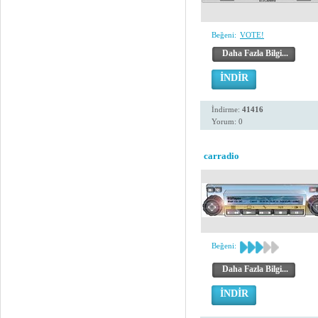
Beğeni:
VOTE!
Daha Fazla Bilgi...
İNDİR
İndirme:
41416
Yorum: 0
carradio
Beğeni:
Daha Fazla Bilgi...
İNDİR