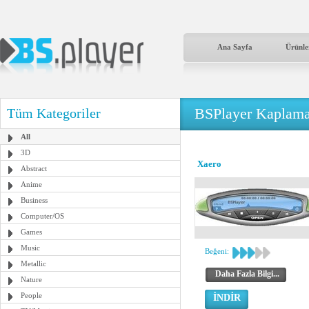
Ana Sayfa
Ürünle
BSPlayer Kaplama
Tüm Kategoriler
All
3D
Xaero
Abstract
Anime
Business
Computer/OS
Games
Music
Beğeni:
Metallic
Daha Fazla Bilgi...
Nature
People
İNDİR