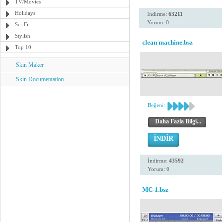
TV/Movies
Holidays
İndirme:
63211
Yorum: 0
Sci-Fi
Stylish
clean machine.bsz
Top 10
Skin Maker
Skin Documentation
Beğeni:
Daha Fazla Bilgi...
İNDİR
İndirme:
43592
Yorum: 0
MC-1.bsz