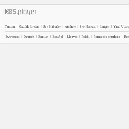
Tanıtım
|
Gizlilik İlkeleri
|
Son Haberler
|
Affiliate
|
Site Haritası
|
İletişim
|
Yasal Uyarı
Български
|
Deutsch
|
English
|
Español
|
Magyar
|
Polski
|
Português brasileiro
|
Ro