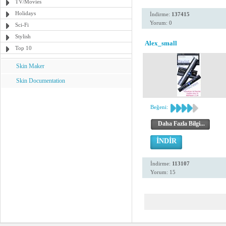
TV/Movies
Holidays
İndirme:
137415
Yorum: 0
Sci-Fi
Stylish
Alex_small
Top 10
Skin Maker
Skin Documentation
Beğeni:
Daha Fazla Bilgi...
İNDİR
İndirme:
113107
Yorum: 15