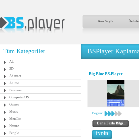
Ana Sayfa
Ürünle
BSPlayer Kaplama
Tüm Kategoriler
All
3D
Big Blue BS.Player
Abstract
Anime
Business
Computer/OS
Games
Music
Beğeni:
Metallic
Daha Fazla Bilgi...
Nature
People
İNDİR