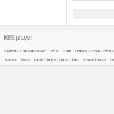
Oglaševanje
|
Varovanje podatkov
|
Novice
|
Affiliate
|
Zemljevid
|
Kontakt
|
Pravna o
Български
|
Deutsch
|
English
|
Español
|
Magyar
|
Polski
|
Português brasileiro
|
Ro