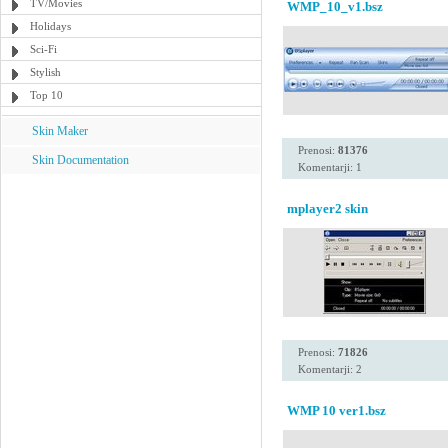
TV/Movies
WMP_10_v1.bsz
Holidays
Sci-Fi
Stylish
Top 10
Skin Maker
Prenosi:
81376
Skin Documentation
Komentarji: 1
mplayer2 skin
Prenosi:
71826
Komentarji: 2
WMP 10 ver1.bsz