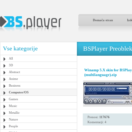
Domača stran
Izd
BSPlayer Preoble
Vse kategorije
All
3D
Winamp 5.X skin for BSPlay
Abstract
(multilanguage).zip
Anime
Business
Computer/OS
Games
Music
Metallic
Prenosi:
117676
Nature
Komentarji: 4
People