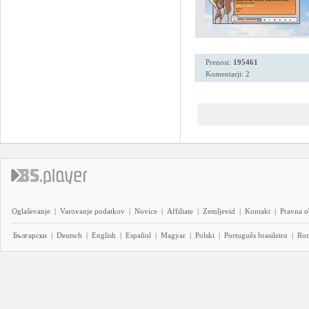
Prenosi:
195461
Komentarji: 2
Oglaševanje
|
Varovanje podatkov
|
Novice
|
Affiliate
|
Zemljevid
|
Kontakt
|
Pravna o
Български
|
Deutsch
|
English
|
Español
|
Magyar
|
Polski
|
Português brasileiro
|
Ro