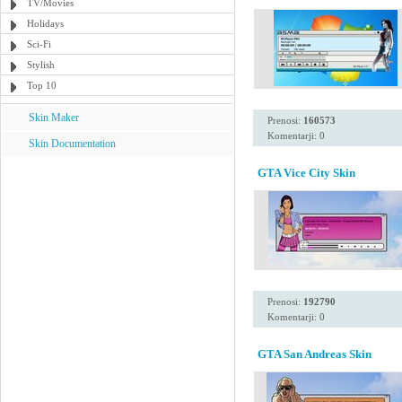
TV/Movies
Holidays
Sci-Fi
Stylish
Top 10
Skin Maker
Prenosi:
160573
Komentarji: 0
Skin Documentation
GTA Vice City Skin
Prenosi:
192790
Komentarji: 0
GTA San Andreas Skin