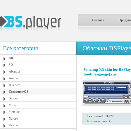
Главная
Продук
Обложки BSPlaye
Все категории
All
3D
Winamp 5.X skin for BSPlay
Abstract
(multilanguage).zip
Anime
Business
Computer/OS
Games
Music
Metallic
Скачиваний:
117720
Nature
Комментариев: 4
People