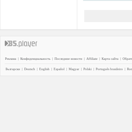
Реклама
|
Конфиденциальность
|
Последние новости
|
Affiliate
|
Карта сайта
|
Обратн
Български
|
Deutsch
|
English
|
Español
|
Magyar
|
Polski
|
Português brasileiro
|
Ro