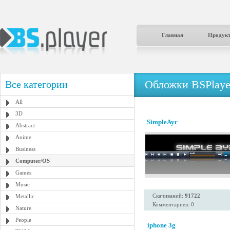
Главная
Продук
Обложки BSPlaye
Все категории
All
3D
SimpleAyr
Abstract
Anime
Business
Computer/OS
Games
Music
Скачиваний:
91722
Metallic
Комментариев: 0
Nature
People
iphone 3g