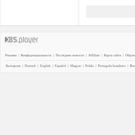
Реклама
|
Конфиденциальность
|
Последние новости
|
Affiliate
|
Карта сайта
|
Обратн
Български
|
Deutsch
|
English
|
Español
|
Magyar
|
Polski
|
Português brasileiro
|
Ro