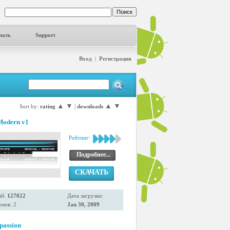
чать
Support
Вход
|
Регистрация
▲
▼
▲
▼
Sort by:
rating
|
downloads
Modern v1
Рейтинг:
Подробнее...
СКАЧАТЬ
ий:
127022
Дата загрузки:
иев: 2
Jan 30, 2009
passion