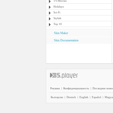
TV/Movies
Holidays
Sci-Fi
Stylish
Top 10
Skin Maker
Skin Documentation
Реклама
|
Конфиденциальность
|
Последние ново
Български
|
Deutsch
|
English
|
Español
|
Magya