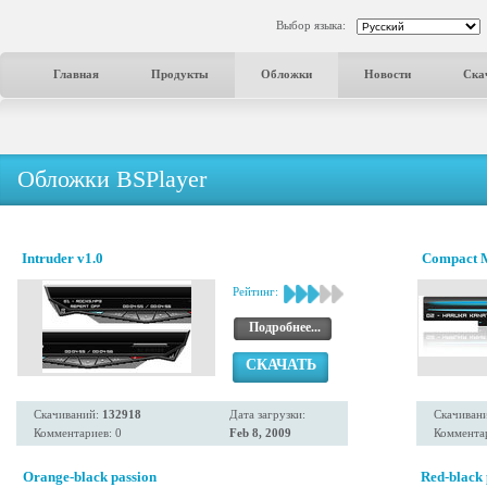
Выбор языка:
Главная
Продукты
Обложки
Новости
Ска
Обложки BSPlayer
Intruder v1.0
Compact 
Рейтинг:
Подробнее...
СКАЧАТЬ
Скачиваний:
132918
Дата загрузки:
Скачиван
Комментариев: 0
Feb 8, 2009
Комментар
Orange-black passion
Red-black 