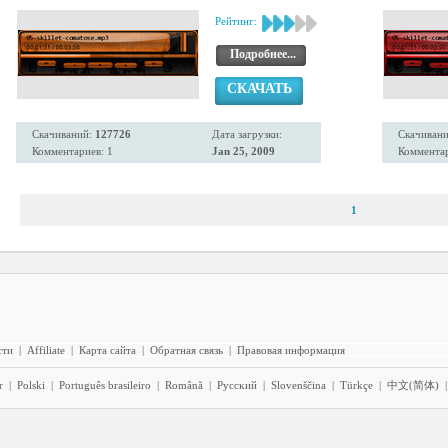
Рейтинг:
Подробнее...
СКАЧАТЬ
Скачиваний:
127726
Дата загрузки:
Скачиван
Комментариев: 1
Jan 25, 2009
Комментар
1
сти
|
Affiliate
|
Карта сайта
|
Обратная связь
|
Правовая информация
r
|
Polski
|
Português brasileiro
|
Română
|
Pyccĸий
|
Slovenščina
|
Türkçe
|
中文(简体)