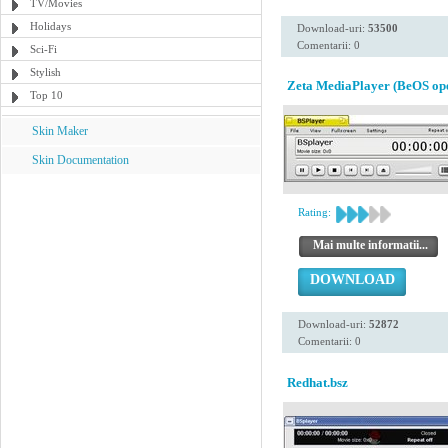
TV/Movies
Holidays
Download-uri:
53500
Comentarii: 0
Sci-Fi
Stylish
Zeta MediaPlayer (BeOS ope
Top 10
Skin Maker
Skin Documentation
Rating:
Mai multe informatii...
DOWNLOAD
Download-uri:
52872
Comentarii: 0
Redhat.bsz