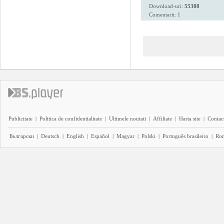
Download-uri:
55388
Comentarii: 1
Publicitate
|
Politica de confidentialitate
|
Ultimele noutati
|
Affiliate
|
Harta site
|
Contact
Български
|
Deutsch
|
English
|
Español
|
Magyar
|
Polski
|
Português brasileiro
|
Ro