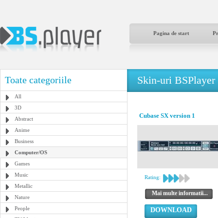
Pagina de start
P
Skin-uri BSPlayer
Toate categoriile
All
3D
Cubase SX version 1
Abstract
Anime
Business
Computer/OS
Games
Music
Rating:
Metallic
Mai multe informatii...
Nature
People
DOWNLOAD