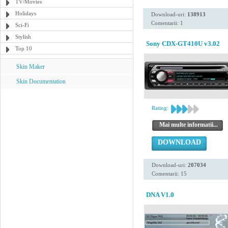
TV/Movies
Holidays
Download-uri:
138913
Comentarii: 1
Sci-Fi
Stylish
Sony CDX-GT410U v3.02
Top 10
Skin Maker
Skin Documentation
Rating:
Mai multe informatii...
DOWNLOAD
Download-uri:
207034
Comentarii: 15
DNA V1.0