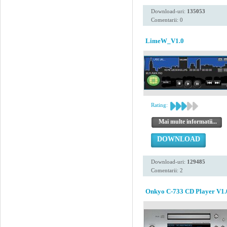
Download-uri:
135053
Comentarii: 0
LimeW_V1.0
Rating:
Mai multe informatii...
DOWNLOAD
Download-uri:
129485
Comentarii: 2
Onkyo C-733 CD Player V1.