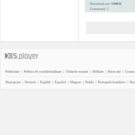
Download-uri:
144611
Comentarii: 1
Publicitate
|
Politica de confidentialitate
|
Ultimele noutati
|
Affiliate
|
Harta site
|
Contact
Български
|
Deutsch
|
English
|
Español
|
Magyar
|
Polski
|
Português brasileiro
|
Ro