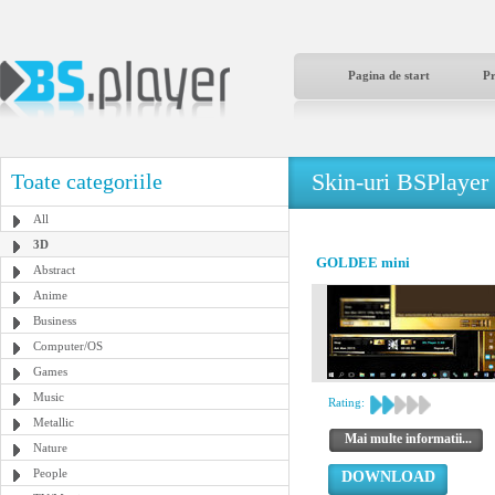
Pagina de start
P
Skin-uri BSPlayer
Toate categoriile
All
3D
GOLDEE mini
Abstract
Anime
Business
Computer/OS
Games
Music
Rating:
Metallic
Mai multe informatii...
Nature
People
DOWNLOAD