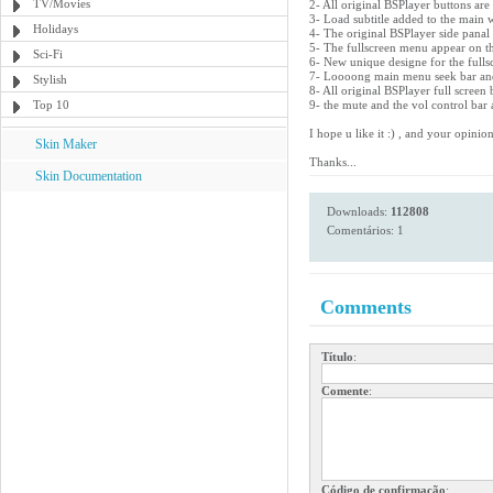
TV/Movies
2- All original BSPlayer buttons are 
3- Load subtitle added to the main 
Holidays
4- The original BSPlayer side panal st
5- The fullscreen menu appear on the 
Sci-Fi
6- New unique designe for the fulls
7- Loooong main menu seek bar and 
Stylish
8- All original BSPlayer full screen b
Top 10
9- the mute and the vol control bar 
I hope u like it :) , and your opinio
Skin Maker
Thanks...
Skin Documentation
Downloads:
112808
Comentários: 1
Comments
Título
:
Comente
:
Código de confirmação
: