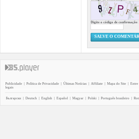
Digite o código de confirmação
:
SALVE O COMENTÁR
Publicidade
|
Política de Privacidade
|
Últimas Notícias
|
Affiliate
|
Mapa do Site
|
Entre
legais
Български
|
Deutsch
|
English
|
Español
|
Magyar
|
Polski
|
Português brasileiro
|
Ro