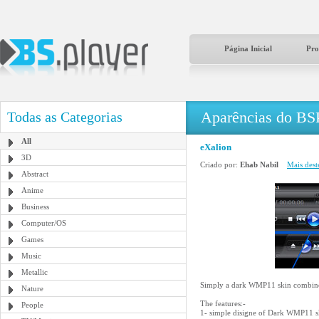
Página Inicial
Pro
Aparências do BS
Todas as Categorias
All
eXalion
3D
Criado por:
Ehab Nabil
Mais dest
Abstract
Anime
Business
Computer/OS
Games
Music
Metallic
Simply a dark WMP11 skin combined
Nature
The features:-
People
1- simple disigne of Dark WMP11 sk