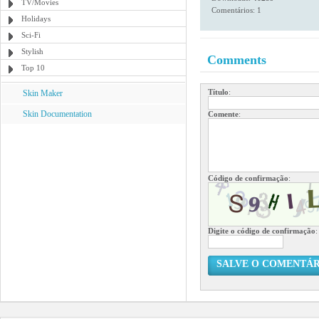
TV/Movies
Comentários: 1
Holidays
Sci-Fi
Stylish
Comments
Top 10
Título
:
Skin Maker
Skin Documentation
Comente
:
Código de confirmação
:
Digite o código de confirmação
:
SALVE O COMENTÁR