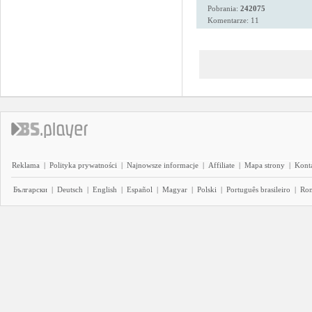
Pobrania:
242075
Komentarze: 11
Reklama
|
Polityka prywatności
|
Najnowsze informacje
|
Affiliate
|
Mapa strony
|
Kont
Български
|
Deutsch
|
English
|
Español
|
Magyar
|
Polski
|
Português brasileiro
|
Ro