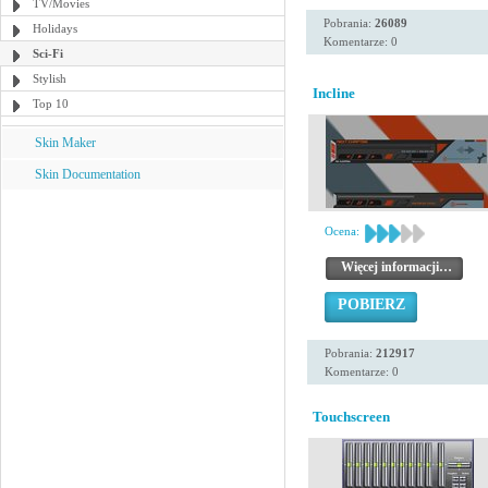
TV/Movies
Pobrania:
26089
Holidays
Komentarze: 0
Sci-Fi
Stylish
Incline
Top 10
Skin Maker
Skin Documentation
Ocena:
Więcej informacji…
POBIERZ
Pobrania:
212917
Komentarze: 0
Touchscreen