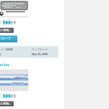
:
の情報...
ンロード
ード:
70529
アップロード:
May 10, 2006
1
v1.bsz
:
の情報...