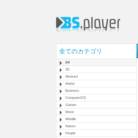
全てのカテゴリ
All
3D
Abstract
Anime
Business
Computer/OS
Games
Music
Metallic
Nature
People