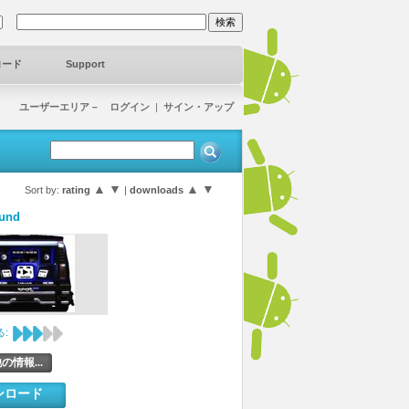
ロード
Support
ユーザーエリア－ ログイン
|
サイン・アップ
▲
▼
▲
▼
Sort by:
rating
|
downloads
und
:
の情報...
ンロード