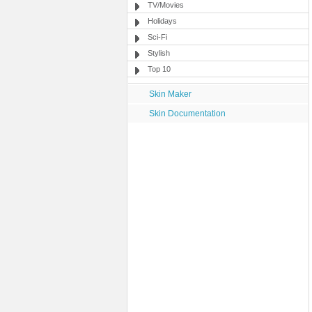
TV/Movies
Holidays
Sci-Fi
Stylish
Top 10
Skin Maker
Skin Documentation