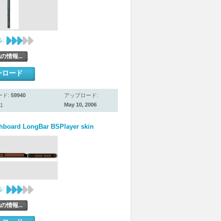
:
の情報...
ンロード
ード:
59940
アップロード:
May 10, 2006
1
hboard LongBar BSPlayer skin
:
の情報...